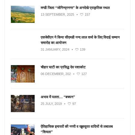
मण्डी जिला “जोगिन्द्रनगर” के अनदेखे प्राकृतिक स्थल
13 SEPTEMBER, 2025
•
157
एसजेवीएन ने किया सीएमडी नन्‍द लाल शर्मा के लिए विदाई सम्मान
समारोह का आयोजन
31 JANUARY, 2024
•
139
चौहार घाटी का प्रसिद्ध देव पशाकोट
06 DECEMBER, 202
•
127
अभाव में पलता… “बचपन”
25 JULY, 2019
•
97
ऐतिहासिक इमारतों की नगरी व खूबसूरत वादियों से लबालब
“शिमला”