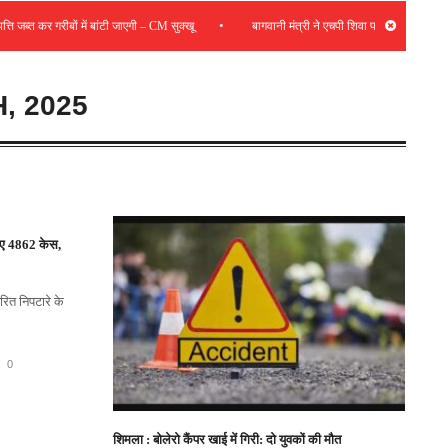
•
जब्त कर गरीबों में बांटी जाएगी – CM सुक्खू
बागवानी मंत्री ने एचपी शिवा परियोजना की समीक्षा की
, 2025
टाए 4862 केस,
वरित निपटारे के
0
शिमला : बोलेरो कैंपर खाई में गिरी: दो युवकों की मौत