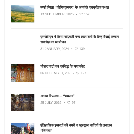
मण्डी जिला “जोगिन्द्रनगर” के अनदेखे प्राकृतिक स्थल
13 SEPTEMBER, 2025
•
157
एसजेवीएन ने किया सीएमडी नन्‍द लाल शर्मा के लिए विदाई सम्मान
समारोह का आयोजन
31 JANUARY, 2024
•
139
चौहार घाटी का प्रसिद्ध देव पशाकोट
06 DECEMBER, 202
•
127
अभाव में पलता… “बचपन”
25 JULY, 2019
•
97
ऐतिहासिक इमारतों की नगरी व खूबसूरत वादियों से लबालब
“शिमला”