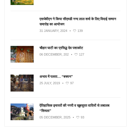
एसजेवीएन ने किया सीएमडी नन्‍द लाल शर्मा के लिए विदाई सम्मान
समारोह का आयोजन
31 JANUARY, 2024
•
139
चौहार घाटी का प्रसिद्ध देव पशाकोट
06 DECEMBER, 202
•
127
अभाव में पलता… “बचपन”
25 JULY, 2019
•
97
ऐतिहासिक इमारतों की नगरी व खूबसूरत वादियों से लबालब
“शिमला”
05 DECEMBER, 2025
•
93