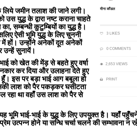
मीना कौंडल
सके लिये जमीन तलाश की जाने लगी।
को उस युद्ध के द्वारा नष्ट कराना चाहते
, सम्बन्धी कुटुम्बियों का युद्ध है।
लिए ऐसी भूमि युद्ध के लिए चुननी
3
LIKES
में हों। उन्होंने अनेकों दूत अनेकों
0 COMMENTS
न्हें सुनायें।
ई को खेत की मेंड़ से बहते हुए वर्षा
2,653 VIEWS
इनकार कर दिया और उलाहना देते हुए
ाम हूँ। इस पर बड़ा भाई आग बबूला हो
PRINT
 उसकी लाश को पैर पकड़कर घसीटता
कल रहा था वहाँ उस लाश को पैर से
 भूमि भाई-भाई के युद्ध के लिए उपयुक्त है। यहाँ पहुँचन
्रेम उत्पन्न होने या सन्धि चर्चा चलने की सम्भावना न 