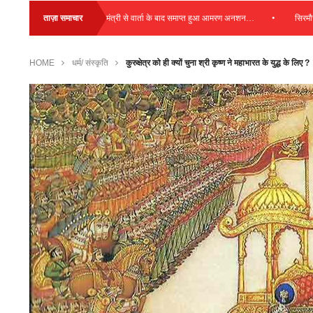
•
•
कुल्लू: स्वास्थ्य मंत्री से वार्ता के बाद समाप्त हुआ आमरण अनशन…
ताज़ा समाचार
सिरमौर : बागवा
HOME
धर्म/ संस्कृति
कुरुक्षेत्र को ही क्यों चुना श्री कृष्ण ने महाभारत के युद्ध के लिए ?