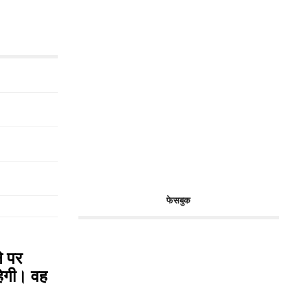
फेसबुक
े पर
रहेगी। वह