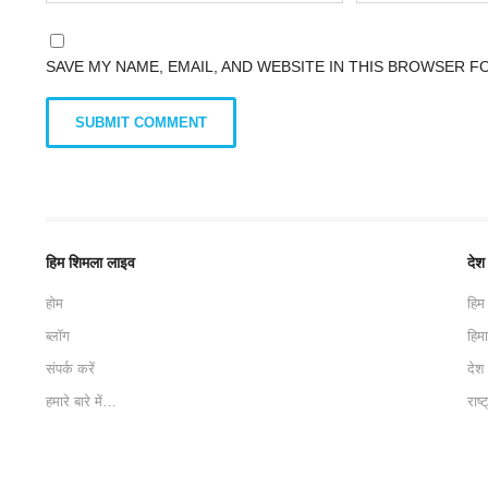
SAVE MY NAME, EMAIL, AND WEBSITE IN THIS BROWSER F
हिम शिमला लाइव
देश
होम
हिम
ब्लॉग
हिम
संपर्क करें
देश
हमारे बारे में…
राष्