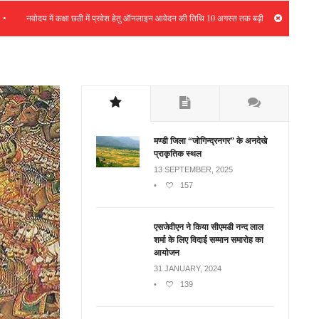
•
नवोदय में कक्षा छठी में प्रवेश हेतु ऑनलाइन आवेदन की तिथि 10 अगस्त तक बढ़ी
भर्ती रैली के
मण्डी जिला “जोगिन्द्रनगर” के अनदेखे
प्राकृतिक स्थल
13 SEPTEMBER, 2025
•
157
एसजेवीएन ने किया सीएमडी नन्‍द लाल
शर्मा के लिए विदाई सम्मान समारोह का
आयोजन
31 JANUARY, 2024
•
139