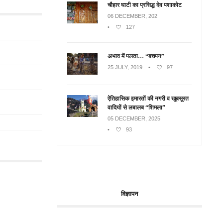
चौहार घाटी का प्रसिद्ध देव पशाकोट
06 DECEMBER, 202
•
127
अभाव में पलता… “बचपन”
25 JULY, 2019
•
97
ऐतिहासिक इमारतों की नगरी व खूबसूरत
वादियों से लबालब “शिमला”
05 DECEMBER, 2025
•
93
विज्ञापन