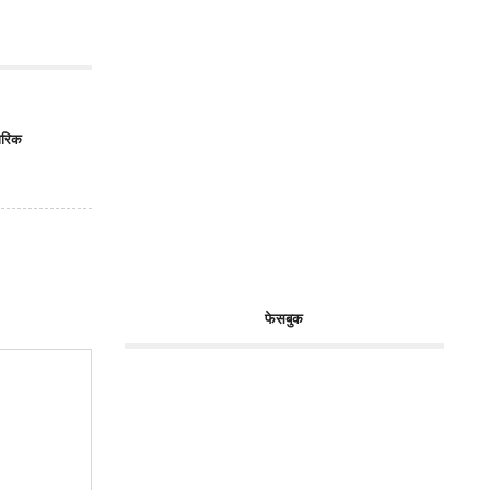
ारिक
फेसबुक