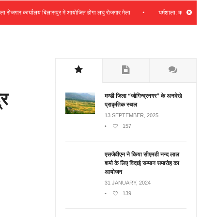
•
गार कार्यालय बिलासपुर में आयोजित होगा लघु रोजगार मेला
धर्मशाला: कचहरी फीडर क्षेत्र में 8
्र
मण्डी जिला “जोगिन्द्रनगर” के अनदेखे
प्राकृतिक स्थल
13 SEPTEMBER, 2025
•
157
एसजेवीएन ने किया सीएमडी नन्‍द लाल
शर्मा के लिए विदाई सम्मान समारोह का
आयोजन
31 JANUARY, 2024
•
139