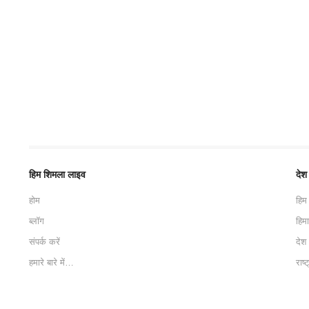
हिम शिमला लाइव
देश
होम
हिम
ब्लॉग
हिम
संपर्क करें
देश
हमारे बारे में…
राष्