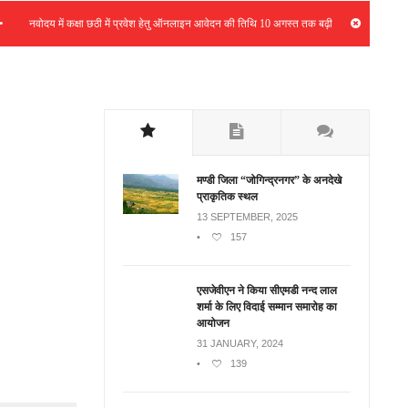
•
नवोदय में कक्षा छठी में प्रवेश हेतु ऑनलाइन आवेदन की तिथि 10 अगस्त तक बढ़ी
भर्ती रैली 
मण्डी जिला “जोगिन्द्रनगर” के अनदेखे
प्राकृतिक स्थल
13 SEPTEMBER, 2025
•
157
एसजेवीएन ने किया सीएमडी नन्‍द लाल
शर्मा के लिए विदाई सम्मान समारोह का
आयोजन
31 JANUARY, 2024
•
139