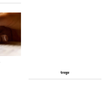
ग
फेसबुक