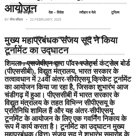
आयोजन
धर्म/ संस्कृति
देश – विदेश
त्यौहार व मेले
टूरिज़्म
BY
मीना कौंडल
• 22 FEBRUARY, 2025
मुख्य महाप्रबंधक संजय सूद ने किया
ज्योतिष
खान-पान
कृषि/ बागवानी
टूर्नामेंट का उद्घाटन
शिमला : एसजेवीएन द्वारा पॉवर स्पोर्ट्स कंट्रोल बोर्ड
किड्स (विशेष)/ कैरियर/ मनोरंजन
कानून-व्यवस्था
अन्य
(पीएससीबी), विद्युत मंत्रालय, भारत सरकार के
तत्वावधान में 24वीं अंतर-सीपीएसयू क्रिकेट टूर्नामेंट
का आयोजन किया जा रहा है, जिसका शुभारंभ आज
चंडीगढ़ में हुआ। पीएससीबी में भारत सरकार के
विद्युत मंत्रालय के तहत विभिन्न सीपीएसयू के
प्रतिनिधि शामिल हैं और यह अंतर-सीपीएसयू
टूर्नामेंट के आयोजन के लिए एक गवर्निंग निकाय के
रूप में कार्य करता है। टूर्नामेंट का उद्घाटन मुख्य
महाप्रबंधक (वित्त) संजय सूद ने शुभारंभ समारोह के