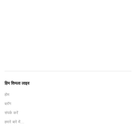
हिम शिमला लाइव
होम
ब्लॉग
संपर्क करें
हमारे बारे में…