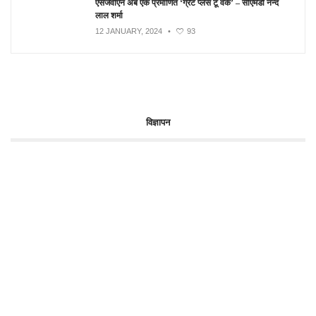
एसजेवीएन अब एक प्रमाणित ‘ग्रेट प्लेस टू वर्क’ – सीएमडी नन्द
लाल शर्मा
12 JANUARY, 2024
•
93
विज्ञापन