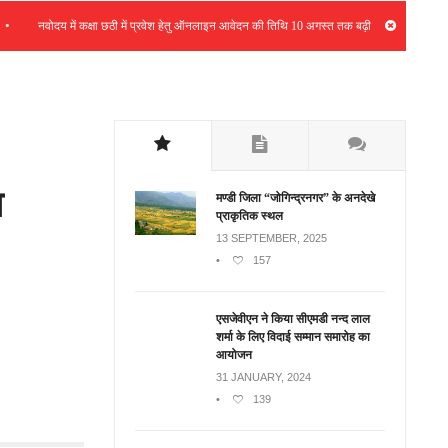
•
नवोदय में कक्षा छठी में प्रवेश हेतु ऑनलाइन आवेदन की तिथि 10 अगस्त तक बढ़ी
भर्ती रैल
ा
मण्डी जिला “जोगिन्द्रनगर” के अनदेखे
प्राकृतिक स्थल
13 SEPTEMBER, 2025
•
157
एसजेवीएन ने किया सीएमडी नन्‍द लाल
शर्मा के लिए विदाई सम्मान समारोह का
आयोजन
31 JANUARY, 2024
•
139