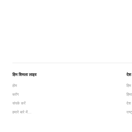
हिम शिमला लाइव
देश
होम
हिम
ब्लॉग
हिम
संपर्क करें
देश
हमारे बारे में…
राष्