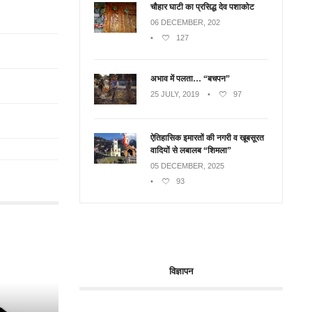
चौहार घाटी का प्रसिद्ध देव पशाकोट
06 DECEMBER, 202
•
127
अभाव में पलता… “बचपन”
25 JULY, 2019
•
97
ऐतिहासिक इमारतों की नगरी व खूबसूरत
वादियों से लबालब “शिमला”
05 DECEMBER, 2025
•
93
विज्ञापन