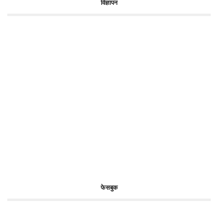
विज्ञापन
फेसबुक