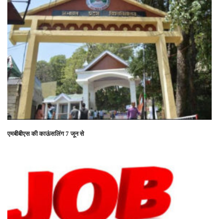
एमबीबीएस की काऊंसलिंग 7 जून से