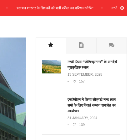
•
रसायन शास्त्र के शिक्षकों की भर्ती परीक्षा का परिणाम घोषित
कभी भी प्रदेश हितों के साथ सम
मण्डी जिला “जोगिन्द्रनगर” के अनदेखे
प्राकृतिक स्थल
13 SEPTEMBER, 2025
•
157
एसजेवीएन ने किया सीएमडी नन्‍द लाल
शर्मा के लिए विदाई सम्मान समारोह का
आयोजन
31 JANUARY, 2024
•
139