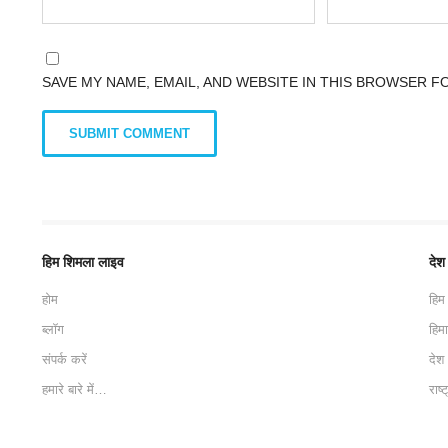
SAVE MY NAME, EMAIL, AND WEBSITE IN THIS BROWSER F
हिम शिमला लाइव
देश
होम
हिम
ब्लॉग
हिम
संपर्क करें
देश
हमारे बारे में…
राष्