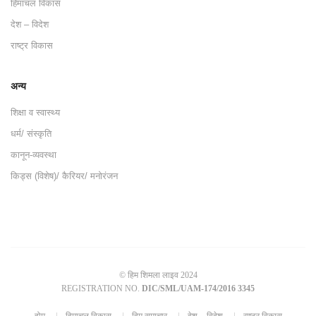
हिमाचल विकास
देश – विदेश
राष्ट्र विकास
अन्य
शिक्षा व स्वास्थ्य
धर्म/ संस्कृति
कानून-व्यवस्था
किड्स (विशेष)/ कैरियर/ मनोरंजन
© हिम शिमला लाइव 2024
REGISTRATION NO.
DIC/SML/UAM-174/2016 3345