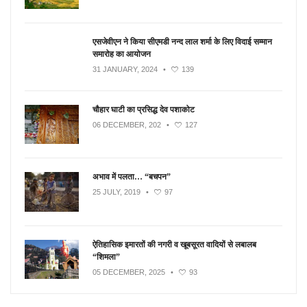
एसजेवीएन ने किया सीएमडी नन्‍द लाल शर्मा के लिए विदाई सम्मान
समारोह का आयोजन
31 JANUARY, 2024
•
139
चौहार घाटी का प्रसिद्ध देव पशाकोट
06 DECEMBER, 202
•
127
अभाव में पलता… “बचपन”
25 JULY, 2019
•
97
ऐतिहासिक इमारतों की नगरी व खूबसूरत वादियों से लबालब
“शिमला”
05 DECEMBER, 2025
•
93