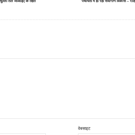
चुल्ली तेल जीआईए के तहत
पंचायतों में हो रहा सर्वांगीण विकास – रो
वेबसाइट