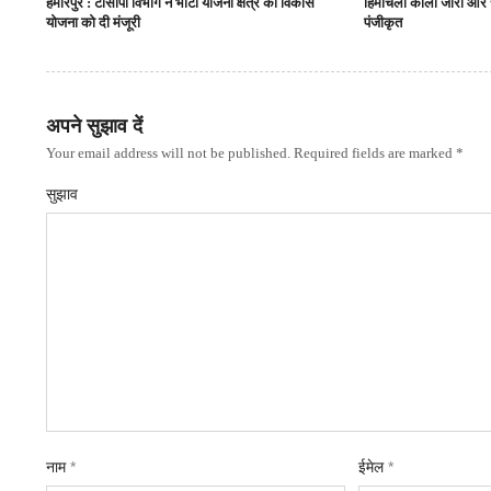
हमीरपुर : टीसीपी विभाग ने भोटा योजना क्षेत्र की विकास
हिमाचली काला जीरा और 
योजना को दी मंजूरी
पंजीकृत
अपने सुझाव दें
Your email address will not be published. Required fields are marked *
सुझाव
नाम
*
ईमेल
*