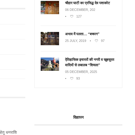
चौहार घाटी का प्रसिद्ध देव पशाकोट
06 DECEMBER, 202
•
127
अभाव में पलता… “बचपन”
25 JULY, 2019
•
97
ऐतिहासिक इमारतों की नगरी व खूबसूरत
वादियों से लबालब “शिमला”
05 DECEMBER, 2025
•
93
विज्ञापन
 हेतु धनराशि