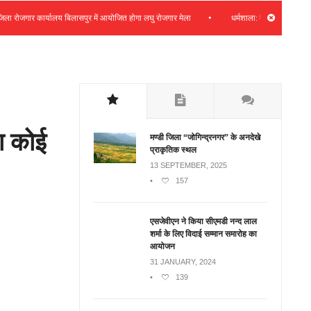
•
गार कार्यालय बिलासपुर में आयोजित होगा लघु रोजगार मेला
धर्मशाला: कचहरी फीडर क्षेत्र में 
रा कोई
मण्डी जिला “जोगिन्द्रनगर” के अनदेखे
प्राकृतिक स्थल
13 SEPTEMBER, 2025
•
157
एसजेवीएन ने किया सीएमडी नन्‍द लाल
शर्मा के लिए विदाई सम्मान समारोह का
आयोजन
31 JANUARY, 2024
•
139