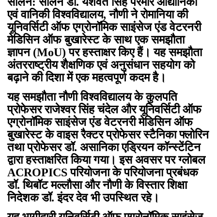
सोलन: सोलन डॉ. यशवंत सिंह परमार औद्यानिकी
एवं वानिकी विश्वविद्यालय, नौणी ने रोमानिया की
यूनिवर्सिटी ऑफ एग्रोनॉमिक साइंसेज एंड वेटरनरी
मेडिसिन ऑफ बुखारेस्ट के साथ एक समझौता
ज्ञापन (MoU) पर हस्ताक्षर किए हैं। यह समझौता
अंतरराष्ट्रीय शैक्षणिक एवं अनुसंधान सहयोग को
बढ़ाने की दिशा में एक महत्वपूर्ण कदम है।
यह समझौता नौणी विश्वविद्यालय के कुलपति
प्रोफेसर राजेश्वर सिंह चंदेल और यूनिवर्सिटी ऑफ
एग्रोनॉमिक साइंसेज एंड वेटरनरी मेडिसिन ऑफ
बुखारेस्ट के वाइस रैक्टर प्रोफेसर स्टैनिका फ्लोरिन
तथा प्रोफेसर डॉ. असानिका एड्रियन कॉन्स्टेंटिन
द्वारा हस्ताक्षरित किया गया। इस अवसर पर ग्लोबल
ACROPICS परियोजना के परियोजना प्रबंधक
डॉ. थिबॉट मल्लौसा और नौणी के विस्तार शिक्षा
निदेशक डॉ. इंदर देव भी उपस्थित रहे।
यह भागीदारी यूनिवर्सिटी ऑफ एग्रोनॉमिक साइंसेज