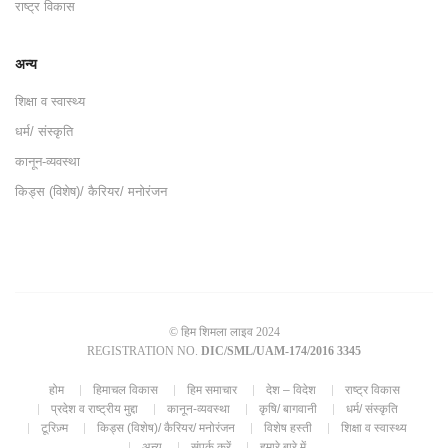
राष्ट्र विकास
अन्य
शिक्षा व स्वास्थ्य
धर्म/ संस्कृति
कानून-व्यवस्था
किड्स (विशेष)/ कैरियर/ मनोरंजन
© हिम शिमला लाइव 2024
REGISTRATION NO.
DIC/SML/UAM-174/2016 3345
होम
हिमाचल विकास
हिम समाचार
देश – विदेश
राष्ट्र विकास
प्रदेश व राष्ट्रीय मुद्दा
कानून-व्यवस्था
कृषि/ बागवानी
धर्म/ संस्कृति
टूरिज़्म
किड्स (विशेष)/ कैरियर/ मनोरंजन
विशेष हस्ती
शिक्षा व स्वास्थ्य
अन्य
संपर्क करें
हमारे बारे में