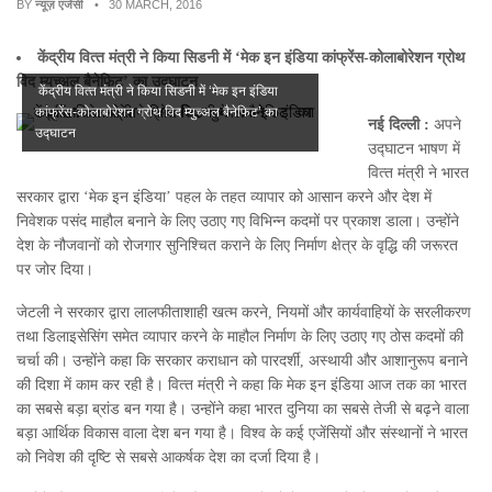
BY
न्यूज़ एजेंसी
• 30 MARCH, 2016
केंद्रीय वित्‍त मंत्री ने किया सिडनी में ‘
मेक इन इंडिया कांफ्रेंस-कोलाबोरेशन ग्रोथ
विद म्‍युच्‍अल बैने‍फिट’
का उद्घाटन
केंद्रीय वित्‍त मंत्री ने किया सिडनी में ‘मेक इन इंडिया
कांफ्रेंस-कोलाबोरेशन ग्रोथ विद म्‍युच्‍अल बैने‍फिट’ का
नई दिल्ली :
अपने
उद्घाटन
उद्घाटन भाषण में
वित्‍त मंत्री ने भारत
सरकार द्वारा ‘मेक इन इंडिया’ पहल के तहत व्‍यापार को आसान करने और देश में
निवेशक पसंद माहौल बनाने के लिए उठाए गए विभिन्‍न कदमों पर प्रकाश डाला। उन्‍होंने
देश के नौजवानों को रोजगार सुनिश्चित कराने के लिए निर्माण क्षेत्र के वृद्धि की जरूरत
पर जोर दिया।
जेटली ने सरकार द्वारा लालफीताशाही खत्‍म करने, नियमों और कार्यवाहियों के सरलीकरण
तथा डिलाइसेसिंग समेत व्‍यापार करने के माहौल निर्माण के लिए उठाए गए ठोस कदमों की
चर्चा की। उन्‍होंने कहा कि सरकार कराधान को पारदर्शी, अस्‍थायी और आशानुरूप बनाने
की दिशा में काम कर रही है। वित्‍त मंत्री ने कहा कि मेक इन इंडिया आज तक का भारत
का सबसे बड़ा ब्रांड बन गया है। उन्‍होंने कहा भारत दुनिया का सबसे तेजी से बढ़ने वाला
बड़ा आर्थिक विकास वाला देश बन गया है। विश्‍व के कई एजेंसियों और संस्‍थानों ने भारत
को निवेश की दृष्टि से सबसे आकर्षक देश का दर्जा दिया है।