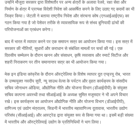
उन्‍होंने मौजूदा सरकार द्वारा विशेषतौर पर अन्‍य क्षेत्रों के अलावा रेलवे, रक्षा सेवा और
निर्माण के क्षेत्र में प्रत्‍यक्ष विदेशी निवेश को आकर्षित करने के लिए उठाए गए कदमों का भी
जिक्र किया। जेटली ने बताया राष्‍ट्रीय निवेश और संरचना कोष (एनआईआईएफ) का
गठन किया गया है जो पेशेवर तरीके से व्‍यावसायिक रूप से संभव बुनियादी ढांचों की
परियोजनाओं का प्रबंधन करेगा।
बाद में भारत में व्‍यापार करने पर एक समापन सत्र का आयोजन किया गया। इस सत्र में
सरकार की नीतियों, सुधारों और कराधान से संबंधित मामलों पर चर्चा की गई। एक
दिवसीय सम्‍मेलन के दौरान खनन और संसाधन, कृषि व्‍यवसाय और स्‍मार्ट सिटीज और
शहरी निराकरण पर तीन समानान्‍तर सत्र का भी आयोजन किया गया।
मेक इन इंडिया कांफ्रेंस के दौरान ऑस्‍ट्रेलिया के विशेष व्‍यापार दूत एन्‍ड्रयू रोब, भारत
के उच्‍चयुक्‍त नवदीप सुरी, न्‍यू साउथ वेल्‍स के पर्यटन और वृ‍हत कार्यक्रम के संसदीय
सचिव जोनाथन ओडिया, औद्योगिक नीति और योजना विभाग (डीआईपीपी) के संयुक्‍त
सचिव कल्‍पना अवस्‍थी तथा सीआईआई के अध्‍यक्ष सुमित मजूमदार ने भी अपने विचार
रखे। इस कार्यक्रम का आयोजन औद्योगिक नीति और योजना विभाग (डीआईपीपी),
वाणिज्‍य एवं उद्योग मंत्रालय, सिडनी में भारतीय महावाणिज्‍य दूतावास, भारतीय उद्योग
परिसंघ (सीआईआई) और आस्‍ट्रेड द्वारा संयुक्‍त रूप से किया गया था। इसमें बड़ी संख्‍या
में भारतीय और ऑस्‍ट्रेलियाई उद्योग के प्रतिनिधियों ने भाग लिया।