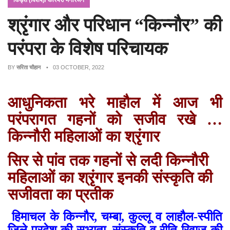
किड्स (विशेष)/ कैरियर/ मनोरंजन
श्रृंगार और परिधान “किन्नौर” की
परंपरा के विशेष परिचायक
BY
सरिता चौहान
• 03 OCTOBER, 2022
आधुनिकता भरे माहौल में आज भी
परंपरागत गहनों को सजीव रखे …
किन्नौरी महिलाओं का श्रृंगार
सिर से पांव तक गहनों से लदी किन्नौरी
महिलाओं का श्रृंगार इनकी संस्कृति की
सजीवता का प्रतीक
हिमाचल के किन्नौर, चम्बा, कुल्लू व लाहौल-स्पीति