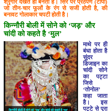
श्रृंगार देखते ही बनता है। सिर पर प्रठेपण (टोपी)
जो तीन-चार फूलों के रंग से सजी होती है, की
बनावट गोलाकार चपटी होती है।
किन्नौरी बोली में सोने को ‘
जड़’
और
चांदी को कहते है ‘
मुल’
माथे पर ही
बंधा होता है
सुंदर
डिजाइन का
चांदी सोने
का पट्टा
जिसे
‘तोनोल’
कहा जाता
है। इस
पट्टे से पूरा
किन्नौरी बोली में सोने को ‘जड़’ और चांदी को कहते है ‘मुल’