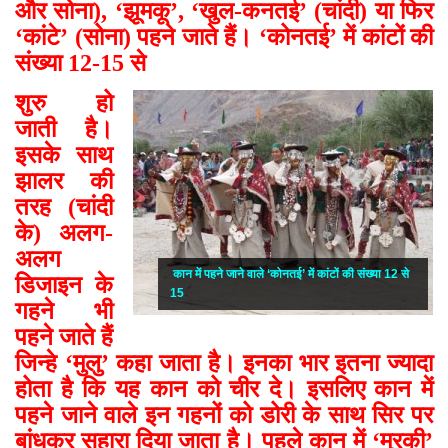
और सोना), ‘झूमकू’, ‘खुल-कनतई’ (चांदी) या फिर
‘कांटे’ (सोना) पहने जाते हैं। ‘कोनतई’ में कांटों की
संख्या 12-15 से
शुरु हो
जाती है।
इसके साथ
झालर की
तरह (चांदी
के) अलग-
अलग
कान में पहने जाने वाले ‘कोनतई’ में कांटों की संख्या 12 से
डिजाइन के
15
गहने भी
पहने जाते हैं
जिन्हे ‘मुलु’ कहा जाता है। इनका भार इतना ज्यादा
होता है कि यह कान को चीर दे। इसलिए कान में
पहने जाने वाले इन गहनों को डोरी के साथ सिर पर
बांधकर सहारा दिया जाता है। पहले कान में ‘मुरकी’