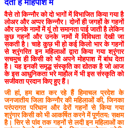
देता है मोहपाश में
वैसे तो किन्नौर को दो भागों में विभाजित किया गया है
लोअर और अप्पर किन्नौर। दोनों ही जगहों के गहनों
और उनके नामों में यूं तो समानता पाई जाती है लेकिन
कुछ गहनों और उनके नामों में विविधता देखी जा
सकती है। चाहे कुछ भी हो कई किलो भार के गहनों
से श्रृंगरित इन महिलाओं द्वारा किया गया श्रृंगार
सचमुच ही किसी को भी अपने मोहपाश में बांध देता
है। यह इनकी समृद्ध संस्कृति का द्योतक है जो आज
के इस आधुनिकता भरे माहौल में भी इस संस्कृति को
सजीवता प्रदान किए हुए हैं।
जी हां, हम बात कर रहे हैं हिमाचल प्रदेश के
जनजातीय जिला किन्नौर की महिलाओं की, जिनका
परंपरागत परिधान और ढेरों गहनों से किया गया
श्रृंगार किसी को भी आकर्षित करने में पूर्णतय: सक्षम
है। सिर से पांव तक गहनों से लदी इन महिलाओं का