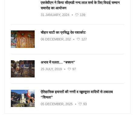
एसजेवीएन ने किया सीएमडी नन्‍द लाल शर्मा के लिए विदाई सम्मान
समारोह का आयोजन
31 JANUARY, 2024
•
139
चौहार घाटी का प्रसिद्ध देव पशाकोट
06 DECEMBER, 202
•
127
अभाव में पलता… “बचपन”
25 JULY, 2019
•
97
ऐतिहासिक इमारतों की नगरी व खूबसूरत वादियों से लबालब
“शिमला”
05 DECEMBER, 2025
•
93