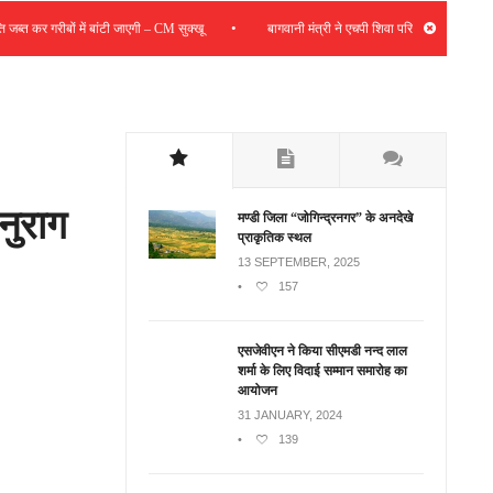
•
त कर गरीबों में बांटी जाएगी – CM सुक्खू
बागवानी मंत्री ने एचपी शिवा परियोजना की समीक्षा की; सं
नुराग
मण्डी जिला “जोगिन्द्रनगर” के अनदेखे
प्राकृतिक स्थल
13 SEPTEMBER, 2025
•
157
एसजेवीएन ने किया सीएमडी नन्‍द लाल
शर्मा के लिए विदाई सम्मान समारोह का
आयोजन
31 JANUARY, 2024
•
139