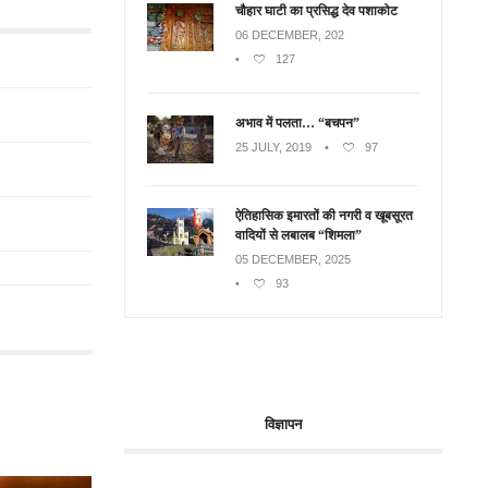
चौहार घाटी का प्रसिद्ध देव पशाकोट
06 DECEMBER, 202
•
127
अभाव में पलता… “बचपन”
25 JULY, 2019
•
97
ऐतिहासिक इमारतों की नगरी व खूबसूरत
वादियों से लबालब “शिमला”
05 DECEMBER, 2025
•
93
विज्ञापन