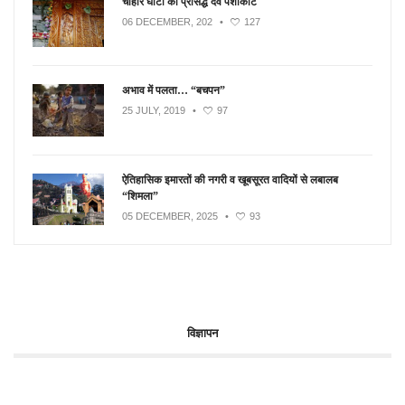
चौहार घाटी का प्रसिद्ध देव पशाकोट
06 DECEMBER, 202
•
127
अभाव में पलता… “बचपन”
25 JULY, 2019
•
97
ऐतिहासिक इमारतों की नगरी व खूबसूरत वादियों से लबालब
“शिमला”
05 DECEMBER, 2025
•
93
विज्ञापन