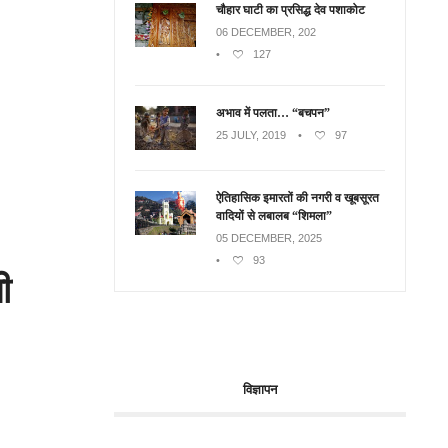
चौहार घाटी का प्रसिद्ध देव पशाकोट
06 DECEMBER, 202
•
127
अभाव में पलता… “बचपन”
25 JULY, 2019
•
97
ऐतिहासिक इमारतों की नगरी व खूबसूरत
वादियों से लबालब “शिमला”
05 DECEMBER, 2025
•
93
ी
विज्ञापन