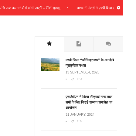
•
त कर गरीबों में बांटी जाएगी – CM सुक्खू
बागवानी मंत्री ने एचपी शिवा परियोजना की समीक्षा की; स
मण्डी जिला “जोगिन्द्रनगर” के अनदेखे
प्राकृतिक स्थल
13 SEPTEMBER, 2025
•
157
एसजेवीएन ने किया सीएमडी नन्‍द लाल
शर्मा के लिए विदाई सम्मान समारोह का
आयोजन
31 JANUARY, 2024
•
139