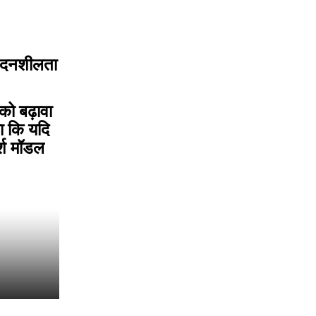
वेदनशीलता
ो बढ़ावा
हा कि यदि
र्श मॉडल