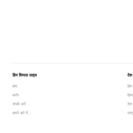
हिम शिमला लाइव
देश
होम
हिम
ब्लॉग
हिम
संपर्क करें
देश
हमारे बारे में…
राष्