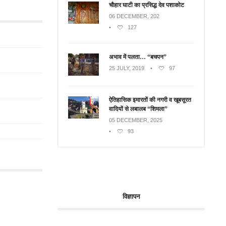
चौहार घाटी का प्रसिद्ध देव पशाकोट
06 DECEMBER, 202
•
127
अभाव में पलता… “बचपन”
25 JULY, 2019
•
97
ऐतिहासिक इमारतों की नगरी व खूबसूरत
वादियों से लबालब “शिमला”
05 DECEMBER, 2025
•
93
विज्ञापन