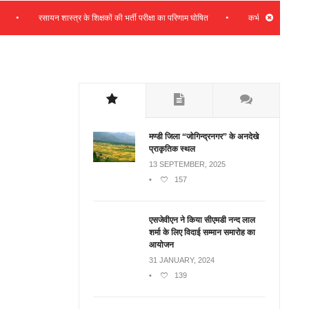
•
•
रसायन शास्त्र के शिक्षकों की भर्ती परीक्षा का परिणाम घोषित
कभी भी प्रदेश हितों के सा
मण्डी जिला “जोगिन्द्रनगर” के अनदेखे
प्राकृतिक स्थल
13 SEPTEMBER, 2025
•
157
एसजेवीएन ने किया सीएमडी नन्‍द लाल
शर्मा के लिए विदाई सम्मान समारोह का
आयोजन
31 JANUARY, 2024
•
139