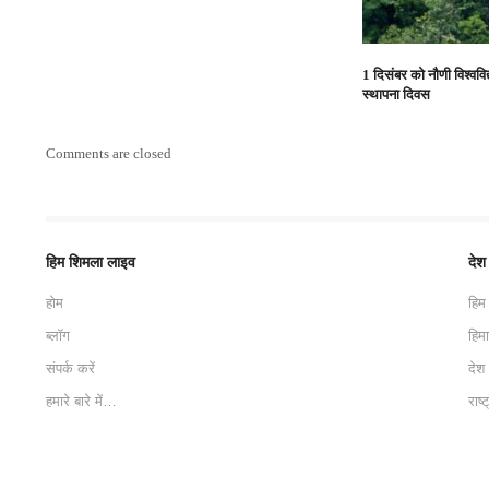
1 दिसंबर को नौणी विश्ववि
स्थापना दिवस
Comments are closed
हिम शिमला लाइव
देश
होम
हिम
ब्लॉग
हिम
संपर्क करें
देश
हमारे बारे में…
राष्