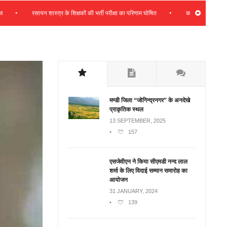
•
रसायन शास्त्र के शिक्षकों की भर्ती परीक्षा का परिणाम घोषित
कभी भी प्रदेश हितों के साथ
मण्डी जिला “जोगिन्द्रनगर” के अनदेखे
प्राकृतिक स्थल
13 SEPTEMBER, 2025
•
157
एसजेवीएन ने किया सीएमडी नन्‍द लाल
शर्मा के लिए विदाई सम्मान समारोह का
आयोजन
31 JANUARY, 2024
•
139