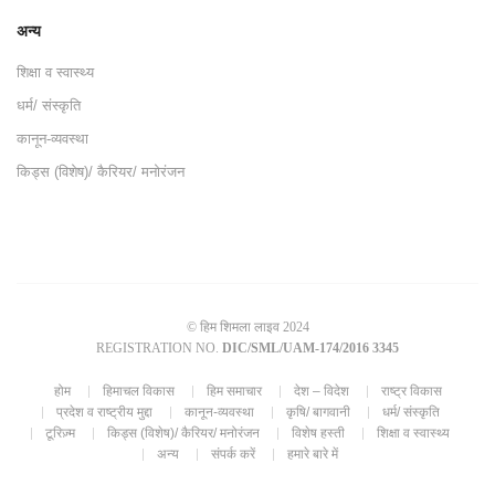
अन्य
शिक्षा व स्वास्थ्य
धर्म/ संस्कृति
कानून-व्यवस्था
किड्स (विशेष)/ कैरियर/ मनोरंजन
© हिम शिमला लाइव 2024
REGISTRATION NO.
DIC/SML/UAM-174/2016 3345
होम
हिमाचल विकास
हिम समाचार
देश – विदेश
राष्ट्र विकास
प्रदेश व राष्ट्रीय मुद्दा
कानून-व्यवस्था
कृषि/ बागवानी
धर्म/ संस्कृति
टूरिज़्म
किड्स (विशेष)/ कैरियर/ मनोरंजन
विशेष हस्ती
शिक्षा व स्वास्थ्य
अन्य
संपर्क करें
हमारे बारे में