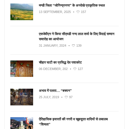
मण्डी जिला “जोगिन्द्रनगर” के अनदेखे प्राकृतिक स्थल
13 SEPTEMBER, 2025
•
157
एसजेवीएन ने किया सीएमडी नन्‍द लाल शर्मा के लिए विदाई सम्मान
समारोह का आयोजन
31 JANUARY, 2024
•
139
चौहार घाटी का प्रसिद्ध देव पशाकोट
06 DECEMBER, 202
•
127
अभाव में पलता… “बचपन”
25 JULY, 2019
•
97
ऐतिहासिक इमारतों की नगरी व खूबसूरत वादियों से लबालब
“शिमला”