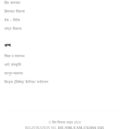
हिम समाचार
हिमाचल विकास
देश – विदेश
राष्ट्र विकास
अन्य
शिक्षा व स्वास्थ्य
धर्म/ संस्कृति
कानून-व्यवस्था
किड्स (विशेष)/ कैरियर/ मनोरंजन
© हिम शिमला लाइव 2024
REGISTRATION NO.
DIC/SML/UAM-174/2016 3345