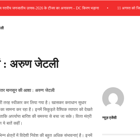
•
्तरीय जनजातीय उत्सव-2026 के टीजर का अनावरण – DC किरण भड़ाना
11 अगस्त को जिला रोजग
टली
यां : अरुण जेटली
बेहतर मानसून की आशा : अरुण जेटली
ो पूरी तरह स्‍वीकार कर लिया गया है। खासकर कराधान सुधार
ं का सामना कर रहा है। इनमें सिकुड़ते वैश्विक व्‍यापार को देखते
ि अपर्याप्‍त बारिश की समस्‍या से बचा जा सके। वित्‍त मंत्री
न्यूज़ एजेंसी
 ये बातें कहीं।
न्‍न क्षेत्रों में विदेशी निवेश की बहुत अधिक संभावनाएं है। इनमें