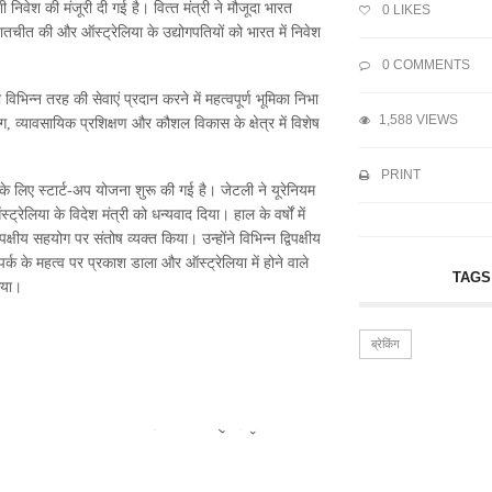
िदेशी निवेश की मंजूरी दी गई है। वित्‍त मंत्री ने मौजूदा भारत
0
LIKES
ातचीत की और ऑस्‍ट्रेलिया के उद्योगपतियों को भारत में निवेश
0 COMMENTS
भिन्‍न तरह की सेवाएं प्रदान करने में महत्‍वपूर्ण भूमिका निभा
1,588 VIEWS
, व्‍यावसायिक प्रशिक्षण और कौशल विकास के क्षेत्र में विशेष
PRINT
े के लिए स्‍टार्ट-अप योजना शुरू की गई है। जेटली ने यूरेनियम
ेलिया के विदेश मंत्री को धन्‍यवाद दिया। हाल के वर्षों में
पक्षीय सहयोग पर संतोष व्‍यक्‍त किया। उन्‍होंने विभिन्‍न द्विपक्षीय
र्क के महत्‍व पर प्रकाश डाला और ऑस्‍ट्रेलिया में होने वाले
TAGS
िया।
ब्रेकिंग
 की...
‘विकास की नई उड़ान...