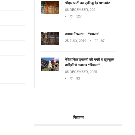
चौहार घाटी का प्रसिद्ध देव पशाकोट
06 DECEMBER, 202
•
127
अभाव में पलता… “बचपन”
25 JULY, 2019
•
97
ऐतिहासिक इमारतों की नगरी व खूबसूरत
वादियों से लबालब “शिमला”
05 DECEMBER, 2025
•
93
विज्ञापन