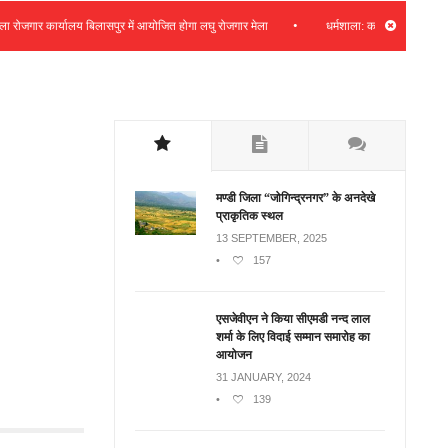
•
ार कार्यालय बिलासपुर में आयोजित होगा लघु रोजगार मेला
धर्मशाला: कचहरी फीडर क्षेत्र में 8
मण्डी जिला “जोगिन्द्रनगर” के अनदेखे
प्राकृतिक स्थल
13 SEPTEMBER, 2025
•
157
एसजेवीएन ने किया सीएमडी नन्‍द लाल
शर्मा के लिए विदाई सम्मान समारोह का
आयोजन
31 JANUARY, 2024
•
139