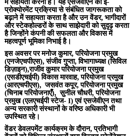
में सहायता करना है। यह एसजेवीएन की ई-
प्रोक्योरमेंट प्रक्रिया से संबंधित जागरूकता को
बढ़ाने में सहायता करता है और उन वेंडर, भागीदारों
और स्‍टेकहोल्‍डरों के साथ साझेदारी को सुदृढ़ करता
है जिन्होंने कंपनी की सफलता और विकास में
महत्वपूर्ण भूमिका निभाई है।
इस अवसर पर मनोज कुमार, परियोजना प्रमुख
(एनजेएचपीएस), संजीव गुप्ता, विभागाध्यक्ष (सिविल
डिज़ाइन),राजीव कुमार परियोजना प्रमुख
(एसडीएचईपी) विकास मारवाह, परियोजना प्रमुख
(आरएचपीएस), जसवंत कपूर, परियोजना प्रमुख
(चिनाब परियोजनाएँ), सुनील चौधरी, परियोजना
प्रमुख (एलएचईपी स्टेज- I) एवं एसजेवीएन तथा
अन्य सरकारी संस्‍थानों के वरिष्ठ अधिकारी भी
उपस्थित रहे।
वेंडर डेवलपमेंट कार्यक्रम के दौरान, प्रतिभागी