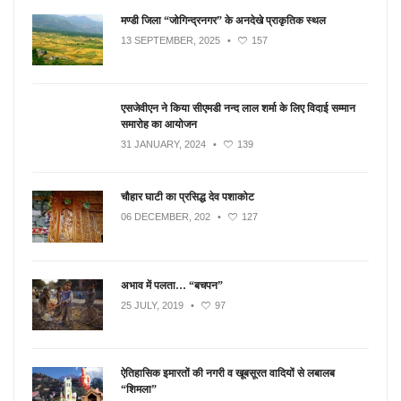
मण्डी जिला “जोगिन्द्रनगर” के अनदेखे प्राकृतिक स्थल
13 SEPTEMBER, 2025
•
157
एसजेवीएन ने किया सीएमडी नन्‍द लाल शर्मा के लिए विदाई सम्मान
समारोह का आयोजन
31 JANUARY, 2024
•
139
चौहार घाटी का प्रसिद्ध देव पशाकोट
06 DECEMBER, 202
•
127
अभाव में पलता… “बचपन”
25 JULY, 2019
•
97
ऐतिहासिक इमारतों की नगरी व खूबसूरत वादियों से लबालब
“शिमला”