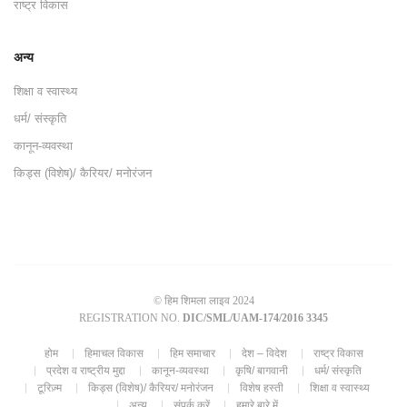
राष्ट्र विकास
अन्य
शिक्षा व स्वास्थ्य
धर्म/ संस्कृति
कानून-व्यवस्था
किड्स (विशेष)/ कैरियर/ मनोरंजन
© हिम शिमला लाइव 2024
REGISTRATION NO.
DIC/SML/UAM-174/2016 3345
होम
हिमाचल विकास
हिम समाचार
देश – विदेश
राष्ट्र विकास
प्रदेश व राष्ट्रीय मुद्दा
कानून-व्यवस्था
कृषि/ बागवानी
धर्म/ संस्कृति
टूरिज़्म
किड्स (विशेष)/ कैरियर/ मनोरंजन
विशेष हस्ती
शिक्षा व स्वास्थ्य
अन्य
संपर्क करें
हमारे बारे में