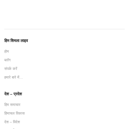
हिम शिमला लाइव
होम
ब्लॉग
संपर्क करें
हमारे बारे में…
देश – प्रदेश
हिम समाचार
हिमाचल विकास
देश – विदेश