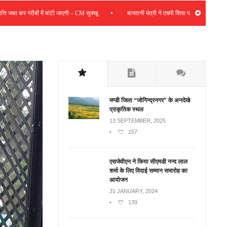
•
त कर गरीबों में बांटी जाएगी – CM सुक्खू
बागवानी मंत्री ने एचपी शिवा परियोजना की समीक्षा की; स
मण्डी जिला “जोगिन्द्रनगर” के अनदेखे
प्राकृतिक स्थल
13 SEPTEMBER, 2025
•
157
एसजेवीएन ने किया सीएमडी नन्‍द लाल
शर्मा के लिए विदाई सम्मान समारोह का
आयोजन
31 JANUARY, 2024
•
139