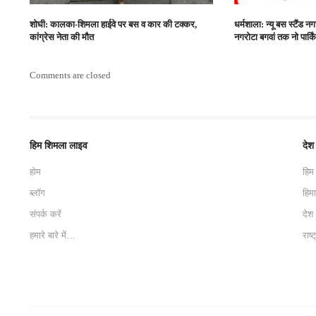
शोघी: कालका-शिमला हाईवे पर बस व कार की टक्‍कर,
धर्मशाला: न्यू बस स्टैंड न
कांग्रेस नेता की मौत
नगरोटा बगवां तक नो पार्क
Comments are closed
हिम शिमला लाइव
देश
होम
हिम
ब्लॉग
हिम
संपर्क करें
देश
हमारे बारे में…
राष्