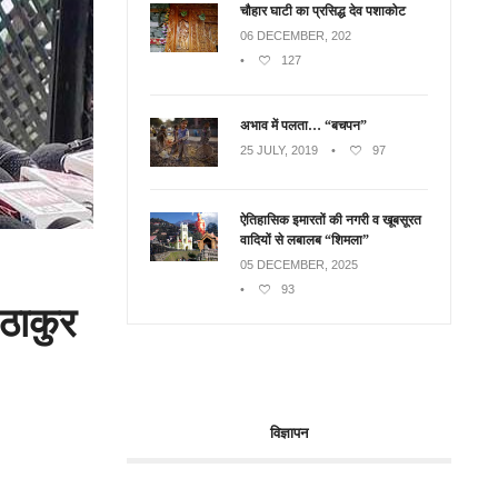
चौहार घाटी का प्रसिद्ध देव पशाकोट
06 DECEMBER, 202
•
127
अभाव में पलता… “बचपन”
25 JULY, 2019
•
97
ऐतिहासिक इमारतों की नगरी व खूबसूरत
वादियों से लबालब “शिमला”
05 DECEMBER, 2025
•
93
 ठाकुर
विज्ञापन