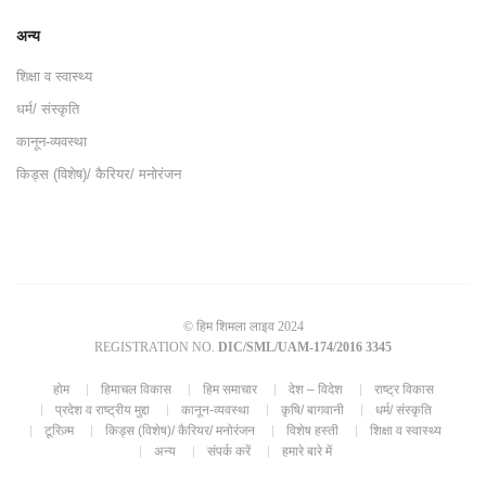
अन्य
शिक्षा व स्वास्थ्य
धर्म/ संस्कृति
कानून-व्यवस्था
किड्स (विशेष)/ कैरियर/ मनोरंजन
© हिम शिमला लाइव 2024
REGISTRATION NO.
DIC/SML/UAM-174/2016 3345
होम
हिमाचल विकास
हिम समाचार
देश – विदेश
राष्ट्र विकास
प्रदेश व राष्ट्रीय मुद्दा
कानून-व्यवस्था
कृषि/ बागवानी
धर्म/ संस्कृति
टूरिज़्म
किड्स (विशेष)/ कैरियर/ मनोरंजन
विशेष हस्ती
शिक्षा व स्वास्थ्य
अन्य
संपर्क करें
हमारे बारे में