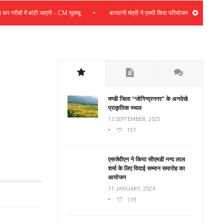
•
गरीबों में बांटी जाएगी – CM सुक्खू
बागवानी मंत्री ने एचपी शिवा परियोजना की समीक्षा की; संबंधित
मण्डी जिला “जोगिन्द्रनगर” के अनदेखे
प्राकृतिक स्थल
13 SEPTEMBER, 2025
•
157
एसजेवीएन ने किया सीएमडी नन्‍द लाल
शर्मा के लिए विदाई सम्मान समारोह का
आयोजन
31 JANUARY, 2024
•
139