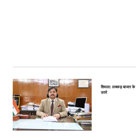
शिमला: लक्कड़ बाजार के व्
उतरे