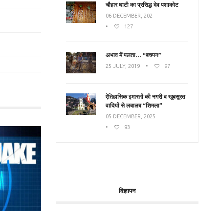
चौहार घाटी का प्रसिद्ध देव पशाकोट
06 DECEMBER, 202
•
127
अभाव में पलता… “बचपन”
25 JULY, 2019
•
97
ऐतिहासिक इमारतों की नगरी व खूबसूरत
वादियों से लबालब “शिमला”
05 DECEMBER, 2025
•
93
विज्ञापन