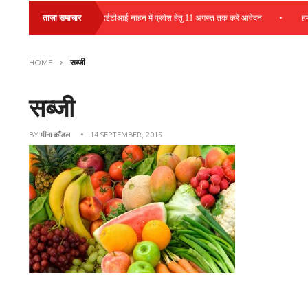
•
•
ेसमेंट आयोजित
ताज़ा समाचार
आईटीआई नाहन में प्रवेश हेतु 11 अगस्त तक करें आवेदन
हमीरपुर
HOME
सब्जी
सब्जी
BY
मीना कौंडल
• 14 SEPTEMBER, 2015