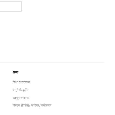
अन्य
शिक्षा व स्वास्थ्य
धर्म/ संस्कृति
कानून-व्यवस्था
किड्स (विशेष)/ कैरियर/ मनोरंजन