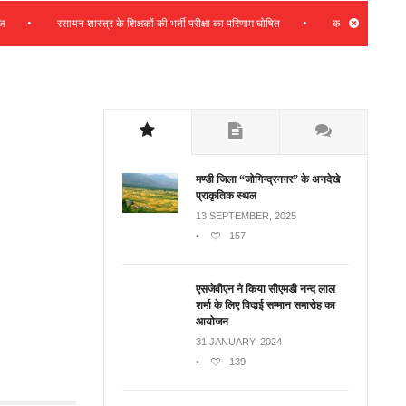
•
•
रसायन शास्त्र के शिक्षकों की भर्ती परीक्षा का परिणाम घोषित
कभी भी प्रदेश हितों के 
मण्डी जिला “जोगिन्द्रनगर” के अनदेखे
प्राकृतिक स्थल
13 SEPTEMBER, 2025
•
157
एसजेवीएन ने किया सीएमडी नन्‍द लाल
शर्मा के लिए विदाई सम्मान समारोह का
आयोजन
31 JANUARY, 2024
•
139