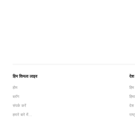
हिम शिमला लाइव
देश
होम
हिम
ब्लॉग
हिम
संपर्क करें
देश
हमारे बारे में…
राष्