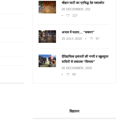
चौहार घाटी का प्रसिद्ध देव पशाकोट
06 DECEMBER, 202
•
127
अभाव में पलता… “बचपन”
25 JULY, 2019
•
97
ऐतिहासिक इमारतों की नगरी व खूबसूरत
वादियों से लबालब “शिमला”
05 DECEMBER, 2025
•
93
विज्ञापन