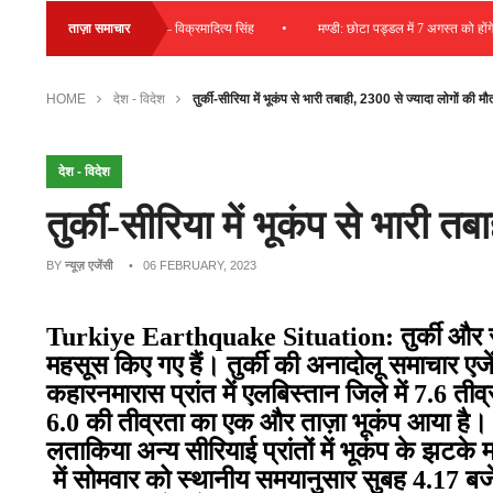
•
ोड़ की राशि की जा रही व्यय – विक्रमादित्य सिंह
ताज़ा समाचार
मण्डी: छोटा पड्डल में 7 अगस्त को होंगे ड्राइ
HOME
देश - विदेश
तुर्की-सीरिया में भूकंप से भारी तबाही, 2300 से ज्यादा लोगों की मौ
देश - विदेश
तुर्की-सीरिया में भूकंप से भारी त
BY
न्यूज़ एजेंसी
• 06 FEBRUARY, 2023
Turkiye Earthquake Situation:
तुर्की और 
महसूस किए गए हैं। तुर्की की अनादोलू समाचार एजे
कहारनमारास प्रांत में एलबिस्तान जिले में 7.6 तीव
6.0 की तीव्रता का एक और ताज़ा भूकंप आया है।
लताकिया अन्य सीरियाई प्रांतों में भूकंप के झटके
में सोमवार को स्थानीय समयानुसार सुबह 4.17 ब