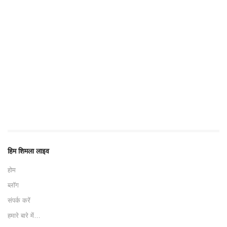
हिम शिमला लाइव
होम
ब्लॉग
संपर्क करें
हमारे बारे में…