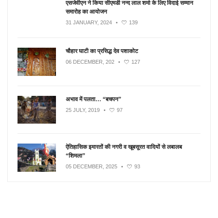
एसजेवीएन ने किया सीएमडी नन्‍द लाल शर्मा के लिए विदाई सम्मान
समारोह का आयोजन
31 JANUARY, 2024
•
139
चौहार घाटी का प्रसिद्ध देव पशाकोट
06 DECEMBER, 202
•
127
अभाव में पलता… “बचपन”
25 JULY, 2019
•
97
ऐतिहासिक इमारतों की नगरी व खूबसूरत वादियों से लबालब
“शिमला”
05 DECEMBER, 2025
•
93