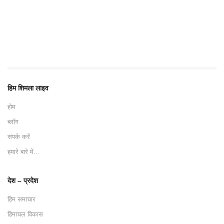
हिम शिमला लाइव
होम
ब्लॉग
संपर्क करें
हमारे बारे में…
देश – प्रदेश
हिम समाचार
हिमाचल विकास