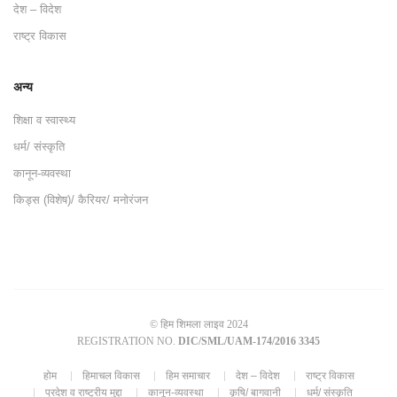
देश – विदेश
राष्ट्र विकास
अन्य
शिक्षा व स्वास्थ्य
धर्म/ संस्कृति
कानून-व्यवस्था
किड्स (विशेष)/ कैरियर/ मनोरंजन
© हिम शिमला लाइव 2024
REGISTRATION NO.
DIC/SML/UAM-174/2016 3345
होम
हिमाचल विकास
हिम समाचार
देश – विदेश
राष्ट्र विकास
प्रदेश व राष्ट्रीय मुद्दा
कानून-व्यवस्था
कृषि/ बागवानी
धर्म/ संस्कृति