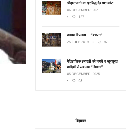
चौहार घाटी का प्रसिद्ध देव पशाकोट
06 DECEMBER, 202
•
127
अभाव में पलता… “बचपन”
25 JULY, 2019
•
97
ऐतिहासिक इमारतों की नगरी व खूबसूरत
वादियों से लबालब “शिमला”
05 DECEMBER, 2025
•
93
विज्ञापन