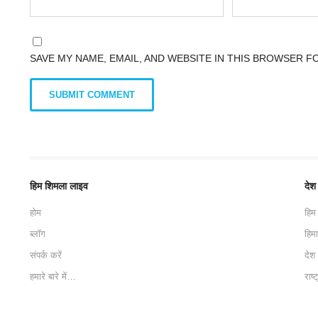
SAVE MY NAME, EMAIL, AND WEBSITE IN THIS BROWSER F
हिम शिमला लाइव
देश
होम
हिम
ब्लॉग
हिम
संपर्क करें
देश
हमारे बारे में…
राष्