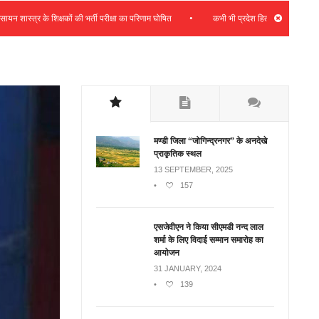
•
्र के शिक्षकों की भर्ती परीक्षा का परिणाम घोषित
कभी भी प्रदेश हितों के साथ समझौता नहीं करू
मण्डी जिला “जोगिन्द्रनगर” के अनदेखे
प्राकृतिक स्थल
13 SEPTEMBER, 2025
•
157
एसजेवीएन ने किया सीएमडी नन्‍द लाल
शर्मा के लिए विदाई सम्मान समारोह का
आयोजन
31 JANUARY, 2024
•
139