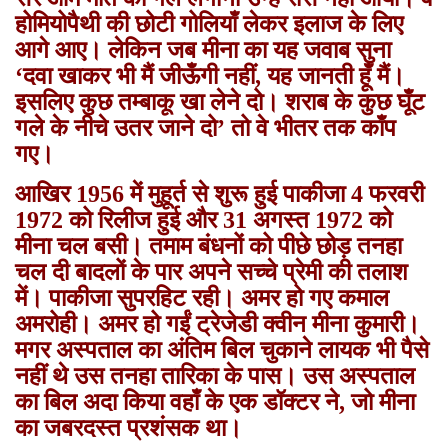
होमियोपैथी की छोटी गोलियाँ लेकर इलाज के लिए
आगे आए। लेकिन जब मीना का यह जवाब सुना
‘दवा खाकर भी मैं जीऊँगी नहीं, यह जानती हूँ मैं।
इसलिए कुछ तम्बाकू खा लेने दो। शराब के कुछ घूँट
गले के नीचे उतर जाने दो’ तो वे भीतर तक काँप
गए।
आखिर 1956 में मुहूर्त से शुरू हुई पाकीजा 4 फरवरी
1972 को रिलीज हुई और 31 अगस्त 1972 को
मीना चल बसी। तमाम बंधनों को पीछे छोड़ तनहा
चल दी बादलों के पार अपने सच्चे प्रेमी की तलाश
में। पाकीजा सुपरहिट रही। अमर हो गए कमाल
अमरोही। अमर हो गईं ट्रेजेडी क्वीन मीना कुमारी।
मगर अस्पताल का अंतिम बिल चुकाने लायक भी पैसे
नहीं थे उस तनहा तारिका के पास। उस अस्पताल
का बिल अदा किया वहाँ के एक डॉक्टर ने, जो मीना
का जबरदस्त प्रशंसक था।