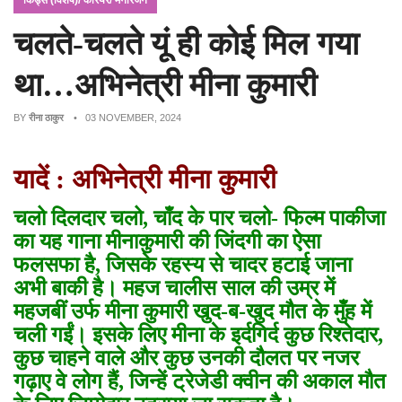
किड्स (विशेष)/ कैरियर/ मनोरंजन
चलते-चलते यूं ही कोई मिल गया
था…अभिनेत्री मीना कुमारी
BY
रीना ठाकुर
• 03 NOVEMBER, 2024
यादें :
अभिनेत्री मीना कुमारी
चलो दिलदार चलो, चाँद के पार चलो- फिल्म पाकीजा
का यह गाना मीनाकुमारी की जिंदगी का ऐसा
फलसफा है, जिसके रहस्य से चादर हटाई जाना
अभी बाकी है। महज चालीस साल की उम्र में
महजबीं उर्फ मीना कुमारी खुद-ब-खुद मौत के मुँह में
चली गईं। इसके लिए मीना के इर्दगिर्द कुछ रिश्तेदार,
कुछ चाहने वाले और कुछ उनकी दौलत पर नजर
गढ़ाए वे लोग हैं, जिन्हें ट्रेजेडी क्वीन की अकाल मौत