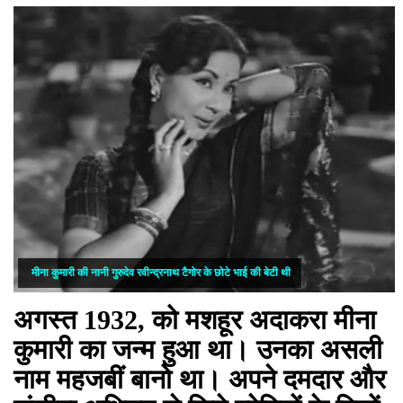
मीना कुमारी की नानी गुरुदेव रवीन्द्रनाथ टैगोर के छोटे भाई की बेटी थी
अगस्त 1932, को मशहूर अदाकरा मीना
कुमारी का जन्म हुआ था। उनका असली
नाम महजबीं बानो था। अपने दमदार और