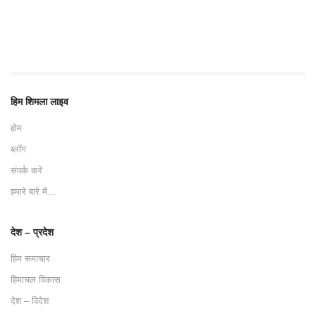
हिम शिमला लाइव
होम
ब्लॉग
संपर्क करें
हमारे बारे में…
देश – प्रदेश
हिम समाचार
हिमाचल विकास
देश – विदेश