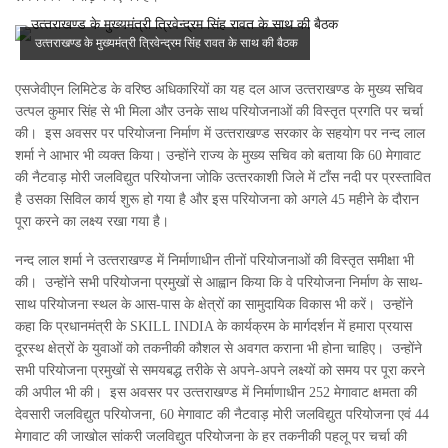
उत्‍तराखण्‍ड के मुख्‍यमंत्री त्रिवेन्द्रम सिंह रावत के साथ की बैठक
एसजेवीएन लिमिटेड के वरिष्‍ठ अधिकारियों का यह दल आज उत्‍तराखण्‍ड के मुख्‍य सचिव
उत्‍पल कुमार सिंह से भी मिला और उनके साथ परियोजनाओं की विस्‍तृत प्रगति पर चर्चा
की। इस अवसर पर परियोजना निर्माण में उत्‍तराखण्‍ड सरकार के सहयोग पर नन्द लाल
शर्मा ने आभार भी व्‍यक्‍त किया। उन्‍होंने राज्‍य के मुख्‍य सचिव को बताया कि 60 मेगावाट
की नैटवाड़ मोरी जलविद्युत परियोजना जोकि उत्‍तरकाशी जिले में टॉंस नदी पर प्रस्‍तावित
है उसका सिविल कार्य शुरू हो गया है और इस परियोजना को अगले 45 महीने के दौरान
पूरा करने का लक्ष्‍य रखा गया है।
नन्‍द लाल शर्मा ने उत्‍तराखण्‍ड में निर्माणाधीन तीनों परियोजनाओं की विस्‍तृत समीक्षा भी
की। उन्होंने सभी परियोजना प्रमुखों से आह्वान किया कि वे परियोजना निर्माण के साथ-
साथ परियोजना स्‍थल के आस-पास के क्षेत्रों का सामुदायिक विकास भी करें। उन्‍होंने
कहा कि प्रधानमंत्री के SKILL INDIA के कार्यक्रम के मार्गदर्शन में हमारा प्रयास
दूरस्‍थ क्षेत्रों के युवाओं को तकनीकी कौशल से अवगत कराना भी होना चाहिए। उन्‍होंने
सभी परियोजना प्रमुखों से समयबद्ध तरीके से अपने-अपने लक्ष्‍यों को समय पर पूरा करने
की अपील भी की। इस अवसर पर उत्‍तराखण्‍ड में निर्माणाधीन 252 मेगावाट क्षमता की
देवसारी जलविद्युत परियोजना, 60 मेगावाट की नैटवाड़ मोरी जलविद्युत परियोजना एवं 44
मेगावाट की जाखोल सांकरी जलविद्युत परियोजना के हर तकनीकी पहलू पर चर्चा की