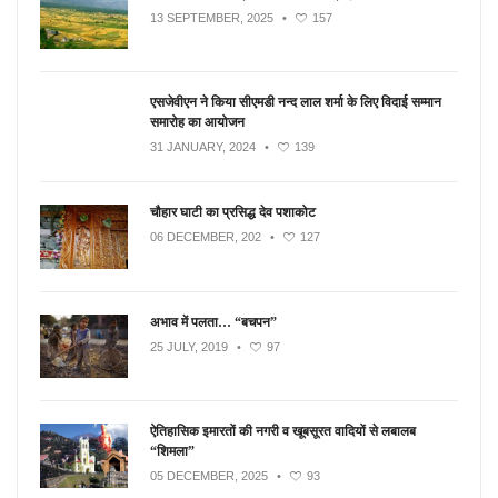
13 SEPTEMBER, 2025
•
157
एसजेवीएन ने किया सीएमडी नन्‍द लाल शर्मा के लिए विदाई सम्मान
समारोह का आयोजन
31 JANUARY, 2024
•
139
चौहार घाटी का प्रसिद्ध देव पशाकोट
06 DECEMBER, 202
•
127
अभाव में पलता… “बचपन”
25 JULY, 2019
•
97
ऐतिहासिक इमारतों की नगरी व खूबसूरत वादियों से लबालब
“शिमला”
05 DECEMBER, 2025
•
93