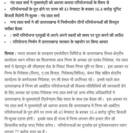
नंद लाल शर्मा ने मुख्‍यमंत्री को अवगत कराया परियोजनाओं के विषय से
परियोजनाओं के पूरा होने पर राज्‍य को 43
मेगावाट के बराबर 16.4
करोड़ यूनिट
बिजली मिलेगी निःशुल्‍क
:
नंद लाल शर्मा
नन्‍द लाल शर्मा ने की उत्‍तराखण्‍ड में निर्माणाधीन तीनों परियोजनाओं की विस्‍तृत
समीक्षा बैठक
: सभी परियोजना प्रमुखों से अपने-अपने लक्ष्‍यों को समय पर पूरा करने की अपील
: परियोजना निर्माण में उत्‍तराखण्‍ड सरकार के सहयोग पर किया
आभार
शिमला :
भारत सरकार के उपक्रम एसजेवीएन लिमिटेड के उत्‍तराखण्‍ड स्थित क्षेत्रीय
कार्यालय भवन परिसर का शिलान्‍यास आज निगम के अध्‍यक्ष एवं प्रबंध निदेशक, नंद लाल
शर्मा ने देहरादून की जीएमएस रोड के निकट स्थित निगम भूमि पर किया। इस अवसर पर
निगम के निदेशक (वित्‍त), ए.एस.बिन्‍द्रा, निदेशक(सिविल), कंवर सिंह सहित क्षेत्रीय
कार्यालय के कार्यपालक निदेशक, एन.सी.बंसल भी उपस्थित रहे। इससे पहले कल
उत्‍तराखण्‍ड में निगम को आबंटित परियोजनाओं की विकास गतिविधियों की जानकारी देने
के लिए अध्‍यक्ष एवं प्रबंध निदेशक नन्‍द लाल शर्मा एवं अन्‍य वरिष्‍ठ अधिकारियों ने
उत्‍तराखण्‍ड के मुख्‍यमंत्री त्रिवेन्द्रम सिंह रावत के साथ एक बैठक की। इस अवसर पर
नंद लाल शर्मा ने मुख्‍यमंत्री को अवगत कराया कि उत्‍तराखण्‍ड में निगम को आबंटित
परियोजनाओं के पूरा होने पर राज्‍य को 43 मेगावाट के बराबर 16.4 करोड़ यूनिट बिजली
निःशुल्‍क प्राप्‍त होगी। इसके साथ ही राज्‍य में निगम लगभग तीन हजार तीन सौ
छियालीस करोड़ रुपए निवेश करेगा। परियोजनाओं का पुनर्वास एवं पुर्नव्‍यवस्‍थापन प्‍लान
लगभग 77 करोड़ रुपए का है।