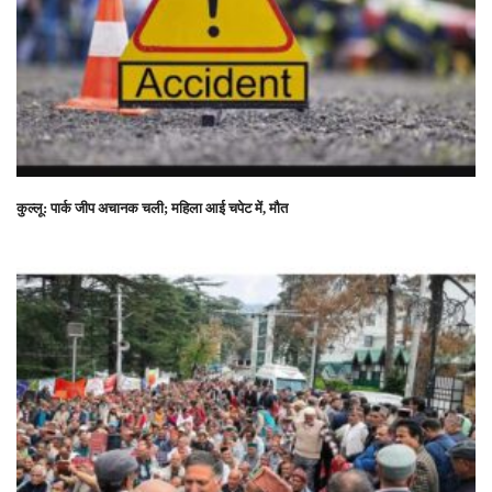
कुल्लू: पार्क जीप अचानक चली; महिला आई चपेट में, मौत