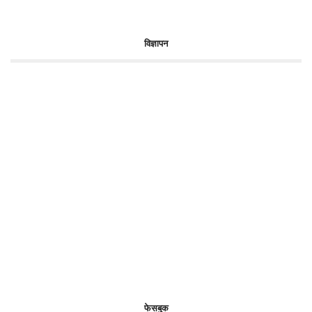
विज्ञापन
फेसबुक