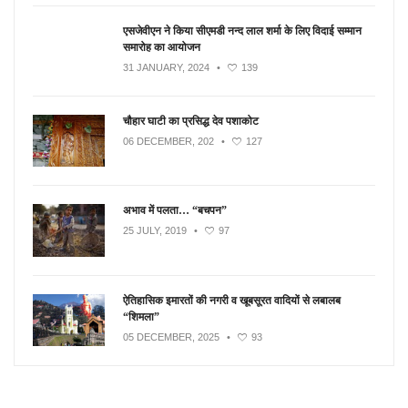
एसजेवीएन ने किया सीएमडी नन्‍द लाल शर्मा के लिए विदाई सम्मान
समारोह का आयोजन
31 JANUARY, 2024
•
139
चौहार घाटी का प्रसिद्ध देव पशाकोट
06 DECEMBER, 202
•
127
अभाव में पलता… “बचपन”
25 JULY, 2019
•
97
ऐतिहासिक इमारतों की नगरी व खूबसूरत वादियों से लबालब
“शिमला”
05 DECEMBER, 2025
•
93