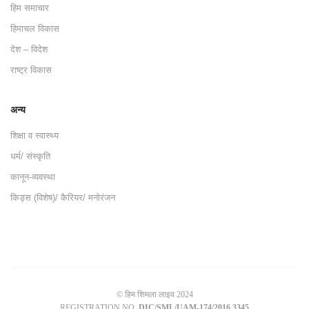
हिम समाचार
हिमाचल विकास
देश – विदेश
राष्ट्र विकास
अन्य
शिक्षा व स्वास्थ्य
धर्म/ संस्कृति
कानून-व्यवस्था
किड्स (विशेष)/ कैरियर/ मनोरंजन
© हिम शिमला लाइव 2024
REGISTRATION NO.
DIC/SML/UAM-174/2016 3345