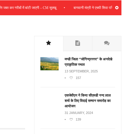
•
त कर गरीबों में बांटी जाएगी – CM सुक्खू
बागवानी मंत्री ने एचपी शिवा परियोजना की समीक्षा की; स
मण्डी जिला “जोगिन्द्रनगर” के अनदेखे
प्राकृतिक स्थल
13 SEPTEMBER, 2025
•
157
एसजेवीएन ने किया सीएमडी नन्‍द लाल
शर्मा के लिए विदाई सम्मान समारोह का
आयोजन
31 JANUARY, 2024
•
139