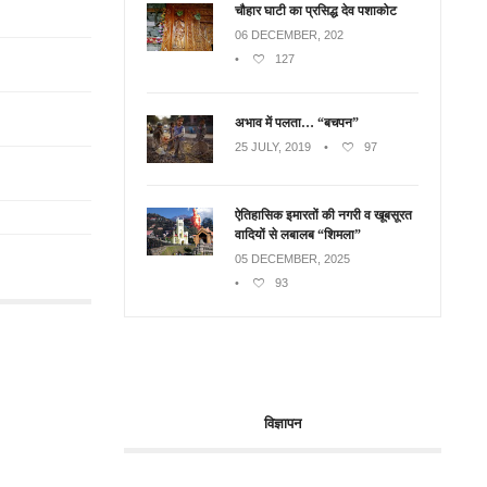
चौहार घाटी का प्रसिद्ध देव पशाकोट
06 DECEMBER, 202
•
127
अभाव में पलता… “बचपन”
25 JULY, 2019
•
97
ऐतिहासिक इमारतों की नगरी व खूबसूरत
वादियों से लबालब “शिमला”
05 DECEMBER, 2025
•
93
विज्ञापन