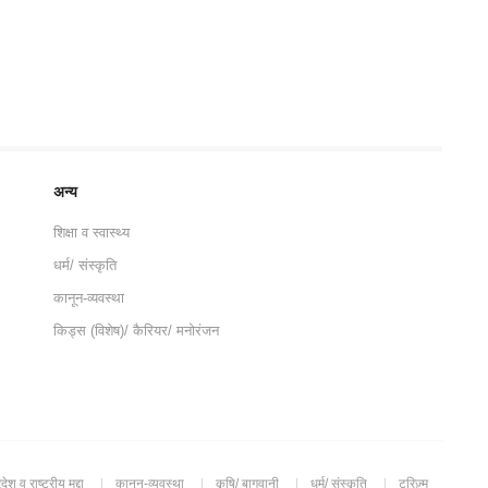
अन्य
शिक्षा व स्वास्थ्य
धर्म/ संस्कृति
कानून-व्यवस्था
किड्स (विशेष)/ कैरियर/ मनोरंजन
रदेश व राष्ट्रीय मुद्दा
कानून-व्यवस्था
कृषि/ बागवानी
धर्म/ संस्कृति
टूरिज़्म