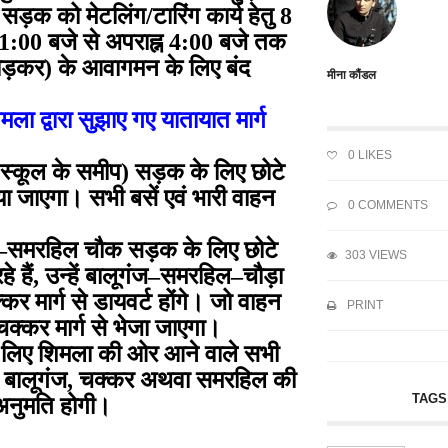
ड़क को मेटलिंग/टारिंग कार्य हेतु 8
11:00 बजे से अपराह्न 4:00 बजे तक
ोड़कर) के आवागमन के लिए बंद
मीना कौंडल
ला द्वारा सुझाए गए यातायात मार्ग
0
LIKES
 स्कूल के समीप) सड़क के लिए छोटे
िया जाएगा। सभी बसें एवं भारी वाहन
0 COMMENTS
ंज–समरहिल चौक सड़क के लिए छोटे
303 VIEWS
हैं, उन्हें बालूगंज–समरहिल–चौड़ा
कर मार्ग से डायवर्ट होंगे। जो वाहन
PRINT
ी चक्कर मार्ग से भेजा जाएगा।
े लिए शिमला की ओर आने वाले सभी
ाहन बालूगंज, चक्कर अथवा समरहिल की
TAGS
की अनुमति होगी।