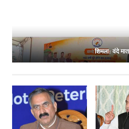
शिमला: वंदे मात