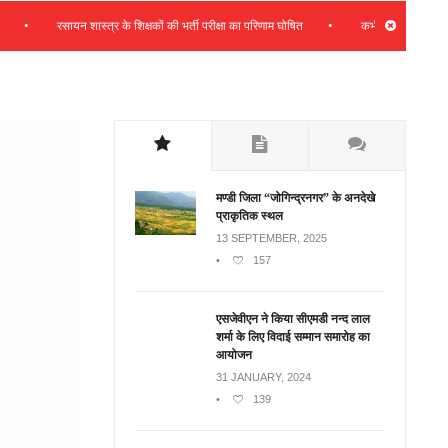
•
रसायन शास्त्र के शिक्षकों की भर्ती परीक्षा का परिणाम घोषित
कभी भी प्रदेश हितों के साथ
मण्डी जिला “जोगिन्द्रनगर” के अनदेखे
प्राकृतिक स्थल
13 SEPTEMBER, 2025
•
157
एसजेवीएन ने किया सीएमडी नन्‍द लाल
शर्मा के लिए विदाई सम्मान समारोह का
आयोजन
31 JANUARY, 2024
•
139