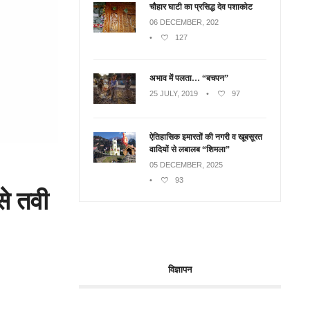
चौहार घाटी का प्रसिद्ध देव पशाकोट
06 DECEMBER, 202
•
127
अभाव में पलता… “बचपन”
25 JULY, 2019
•
97
ऐतिहासिक इमारतों की नगरी व खूबसूरत
वादियों से लबालब “शिमला”
05 DECEMBER, 2025
•
93
से तवी
विज्ञापन