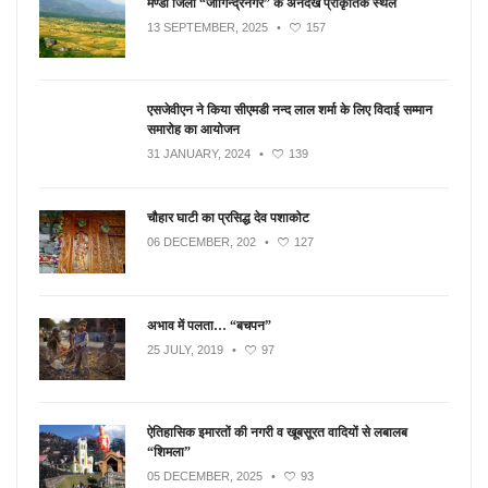
मण्डी जिला “जोगिन्द्रनगर” के अनदेखे प्राकृतिक स्थल
13 SEPTEMBER, 2025
•
157
एसजेवीएन ने किया सीएमडी नन्‍द लाल शर्मा के लिए विदाई सम्मान
समारोह का आयोजन
31 JANUARY, 2024
•
139
चौहार घाटी का प्रसिद्ध देव पशाकोट
06 DECEMBER, 202
•
127
अभाव में पलता… “बचपन”
25 JULY, 2019
•
97
ऐतिहासिक इमारतों की नगरी व खूबसूरत वादियों से लबालब
“शिमला”
05 DECEMBER, 2025
•
93