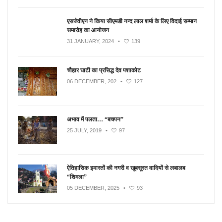
एसजेवीएन ने किया सीएमडी नन्‍द लाल शर्मा के लिए विदाई सम्मान
समारोह का आयोजन
31 JANUARY, 2024
•
139
चौहार घाटी का प्रसिद्ध देव पशाकोट
06 DECEMBER, 202
•
127
अभाव में पलता… “बचपन”
25 JULY, 2019
•
97
ऐतिहासिक इमारतों की नगरी व खूबसूरत वादियों से लबालब
“शिमला”
05 DECEMBER, 2025
•
93