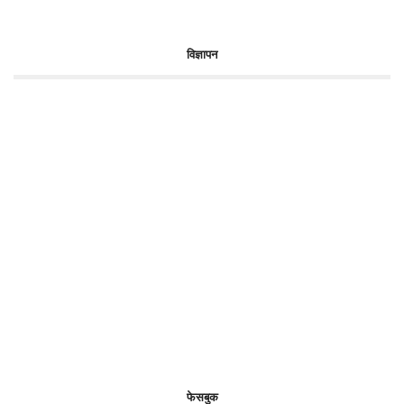
विज्ञापन
फेसबुक