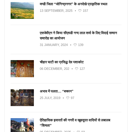
मण्डी जिला “जोगिन्द्रनगर” के अनदेखे प्राकृतिक स्थल
13 SEPTEMBER, 2025
•
157
एसजेवीएन ने किया सीएमडी नन्‍द लाल शर्मा के लिए विदाई सम्मान
समारोह का आयोजन
31 JANUARY, 2024
•
139
चौहार घाटी का प्रसिद्ध देव पशाकोट
06 DECEMBER, 202
•
127
अभाव में पलता… “बचपन”
25 JULY, 2019
•
97
ऐतिहासिक इमारतों की नगरी व खूबसूरत वादियों से लबालब
“शिमला”