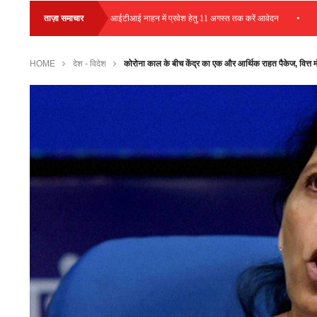
•
•
ट आयोजित
ताज़ा समाचार
आईटीआई नाहन में प्रवेश हेतु 11 अगस्त तक करें आवेदन
हमीरपुर में 
HOME
देश - विदेश
कोरोना काल के बीच केंद्र का एक और आर्थिक राहत पैकेज, वित्त मंत