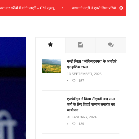
•
 में बांटी जाएगी – CM सुक्खू
बागवानी मंत्री ने एचपी शिवा परियोजना की समीक्षा की; संबंधित क्लस
मण्डी जिला “जोगिन्द्रनगर” के अनदेखे
प्राकृतिक स्थल
13 SEPTEMBER, 2025
•
157
एसजेवीएन ने किया सीएमडी नन्‍द लाल
शर्मा के लिए विदाई सम्मान समारोह का
आयोजन
31 JANUARY, 2024
•
139