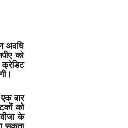
 ऋण अवधि
नपीए को
 क्रेडिट
ेगी।
ि एक बार
टकों को
वीजा के
ठा सकता