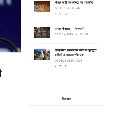
चौहार घाटी का प्रसिद्ध देव पशाकोट
06 DECEMBER, 202
•
127
अभाव में पलता… “बचपन”
25 JULY, 2019
•
97
ऐतिहासिक इमारतों की नगरी व खूबसूरत
वादियों से लबालब “शिमला”
05 DECEMBER, 2025
•
93
ी
विज्ञापन